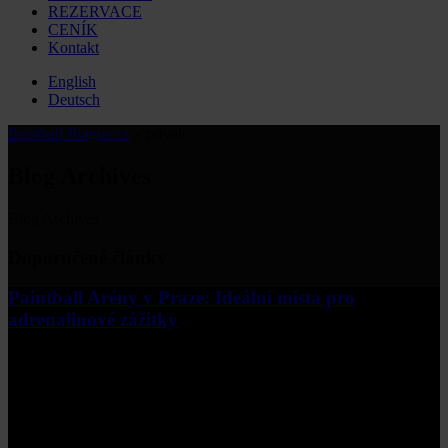
REZERVACE
CENÍK
Kontakt
English
Deutsch
Paintball-Prague.cz
»
private
Blog Archives
Blog Archives
Doporučené články
Paintball Arény v Praze: Ideální místa pro
adrenalinové zážitky
Pokud hledáte způsob, jak zažít adrenalin, strategii a týmovou
spolupráci v jednom, paintball je ideální volbou. Praha nabízí
širokou škálu paintballových arén, které uspokojí jak nováčky, tak
zkušené hráče. Ať už preferujete venkovní hřiště s překážkami nebo