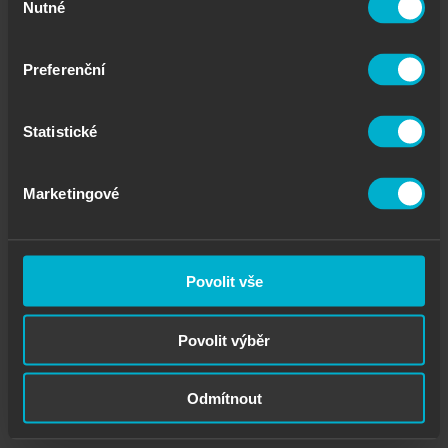
Nutné
souhlasu
KICK ASS BY GIRL 💥 Jedna parta. Jeden ženich.
Preferenční
Statistické
Marketingové
Povolit vše
Povolit výběr
Odmítnout