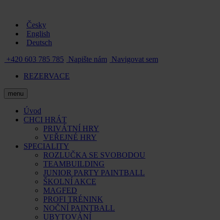
Česky
English
Deutsch
+420 603 785 785
Napište nám
Navigovat sem
REZERVACE
menu
Úvod
CHCI HRÁT
PRIVÁTNÍ HRY
VEŘEJNÉ HRY
SPECIALITY
ROZLUČKA SE SVOBODOU
TEAMBUILDING
JUNIOR PARTY PAINTBALL
ŠKOLNÍ AKCE
MAGFED
PROFI TRÉNINK
NOČNÍ PAINTBALL
UBYTOVÁNÍ