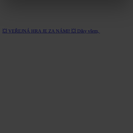
💥 VEŘEJNÁ HRA JE ZA NÁMI! 💥 Díky všem,