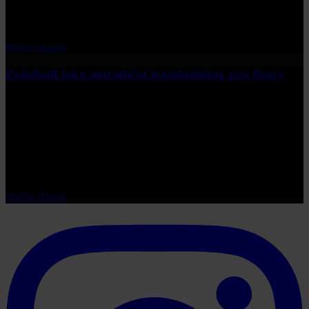
dynamickou hru v uzavřených prostorách, v hlavním městě najdete
perfektní místo pro každý typ zážitku.
Přečíst článek
Paintball jako netradiční teambuilding pro firmy
Hledáte originální způsob, jak stmelit svůj tým a zlepšit spolupráci?
Paintball je skvělá volba pro teambuilding, která kombinuje zábavu,
strategii a týmového ducha. V tomto článku se podíváme, proč se
tato aktivita stala oblíbenou volbou firem po celém světě a jak může
prospět i vašemu týmu.
Přečíst článek