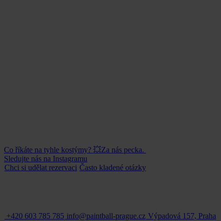
Co říkáte na tyhle kostýmy? 💥Za nás pecka.
Sledujte nás na Instagramu
Chci si udělat
rezervaci
Často kladené
otázky
+420 603 785 785
info@paintball-prague.cz
Výpadová 157, Praha