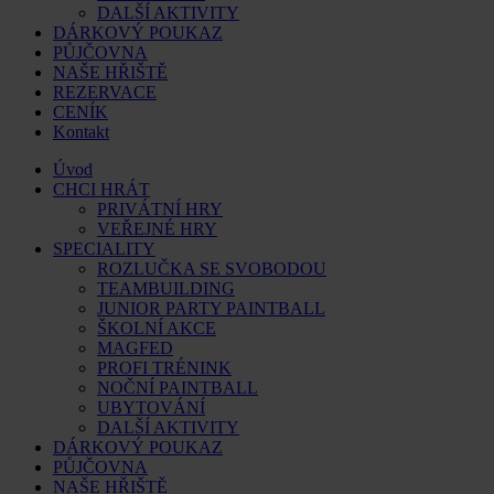
DALŠÍ AKTIVITY
DÁRKOVÝ POUKAZ
PŮJČOVNA
NAŠE HŘIŠTĚ
REZERVACE
CENÍK
Kontakt
Úvod
CHCI HRÁT
PRIVÁTNÍ HRY
VEŘEJNÉ HRY
SPECIALITY
ROZLUČKA SE SVOBODOU
TEAMBUILDING
JUNIOR PARTY PAINTBALL
ŠKOLNÍ AKCE
MAGFED
PROFI TRÉNINK
NOČNÍ PAINTBALL
UBYTOVÁNÍ
DALŠÍ AKTIVITY
DÁRKOVÝ POUKAZ
PŮJČOVNA
NAŠE HŘIŠTĚ