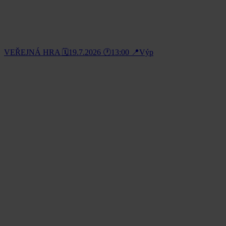
VEŘEJNÁ HRA 🗓️19.7.2026 🕐13:00 📍Výp