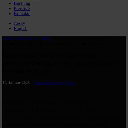
Buchung
Preisliste
Kontakte
Česky
English
Paintball-Prague.cz
»
Blog
»
Paintball ist ein unterhaltsamer,
actionreicher Sport, der unvergessliche Erlebnisse bietet.
Paintball ist ein unterhaltsamer,
actionreicher Sport, der unvergessliche
Erlebnisse bietet.
11. Januar 2025 -
Paintball Prague Team
-
Wenn Sie sich auf Ihr erstes Spiel vorbereiten: Was
anziehen, wie sich verhalten und was Sie erwarten
können. Lesen Sie unseren praktischen Anfängerleitfaden
und holen Sie das Beste aus Ihrem Abenteuer heraus!