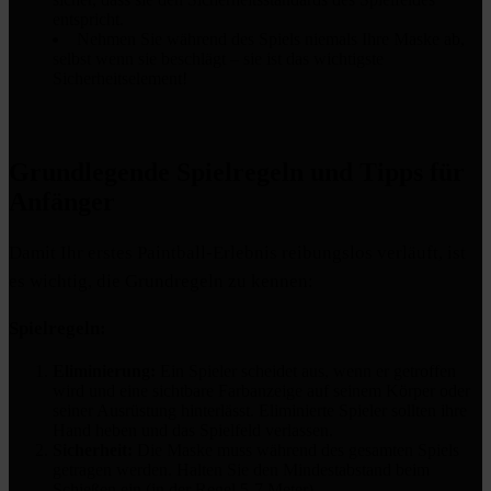
entspricht.
Nehmen Sie während des Spiels niemals Ihre Maske ab,
selbst wenn sie beschlägt – sie ist das wichtigste
Sicherheitselement!
Grundlegende Spielregeln und Tipps für
Anfänger
Damit Ihr erstes Paintball-Erlebnis reibungslos verläuft, ist
es wichtig, die Grundregeln zu kennen:
Spielregeln:
Eliminierung:
Ein Spieler scheidet aus, wenn er getroffen
wird und eine sichtbare Farbanzeige auf seinem Körper oder
seiner Ausrüstung hinterlässt. Eliminierte Spieler sollten ihre
Hand heben und das Spielfeld verlassen.
Sicherheit:
Die Maske muss während des gesamten Spiels
getragen werden. Halten Sie den Mindestabstand beim
Schießen ein (in der Regel 5-7 Meter).