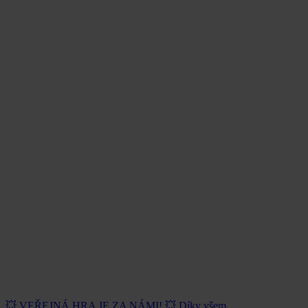
💥 VEŘEJNÁ HRA JE ZA NÁMI! 💥 Díky všem,