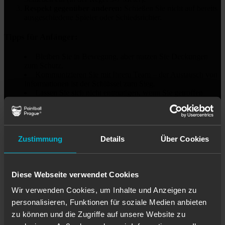
Respekt gegenüber anderen:
Schießen Sie nicht auf bereits
ausgeschiedene Spieler oder Schiedsrichter.
Tipps für Anfänger:
Bleiben Sie in Bewegung, aber nutzen Sie Deckungen
zum Schutz.
Kommunizieren Sie mit Ihrem Team – der Austausch von
Informationen ist der Schlüssel zum Sieg.
Lassen Sie sich nicht entmutigen, wenn Sie getroffen
werden – Paintball dreht sich vor allem um Spaß!
Zustimmung
Details
Über Cookies
Wie man sich auf dem Spielfeld verhält
und Sicherheit gewährleistet
Diese Webseite verwendet Cookies
Sicherheit hat beim Paintball oberste Priorität. Die
Wir verwenden Cookies, um Inhalte und Anzeigen zu
Einhaltung der Regeln und der respektvolle Umgang mit
personalisieren, Funktionen für soziale Medien anbieten
anderen Spielern sorgen dafür, dass jeder eine großartige
zu können und die Zugriffe auf unsere Website zu
Zeit hat.