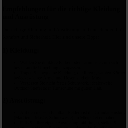
Empfehlungen für die richtige Kleidung
und Ausrüstung
Die richtige Kleidung und Ausrüstung sind entscheidend für
Komfort und Sicherheit. Hier sind unsere Tipps:
1) Kleidung:
Wählen Sie dunklere Farben oder Tarnmuster, um sich
besser an die Umgebung anzupassen.
Tragen Sie bequeme Kleidung, die Ihren gesamten Körper
bedeckt – lange Ärmel und Hosen sind ein Muss.
Vergessen Sie nicht festes Schuhwerk, idealerweise
Outdoor-Stiefel oder Turnschuhe mit gutem Halt.
2) Ausrüstung:
Auf den meisten Paintball-Feldern ist die Grundausrüstung
(Markierer, Maske, Schutzweste) im Mietpaket enthalten.
Falls Sie Ihre eigene Ausrüstung mitbringen, stellen Sie
sicher, dass sie den Sicherheitsstandards des Spielfeldes