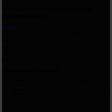
Was ist Paintball und was sind seine
Hauptprinzipien?
Paintball
ist ein Sport, der Strategie, Teamarbeit und
Adrenalin vereint. Die Spieler sind mit Markierern
ausgestattet, die Farbkugeln abschießen, und ihr Ziel ist es,
Gegner durch Treffer zu eliminieren. Das Spiel findet
typischerweise auf Outdoor-Feldern mit Hindernissen wie
Bunkern, Bäumen oder aufblasbaren Deckungen statt.
Hauptprinzipien des Paintballs:
Teamspiel:
Erfolg ist schwer zu erreichen, ohne mit
Teamkollegen zusammenzuarbeiten.
Strategie:
Planung und Taktik sind der Schlüssel zum Sieg.
Respekt:
Das Spiel folgt klaren Regeln, um Fairness und
Sicherheit für alle Spieler zu gewährleisten.