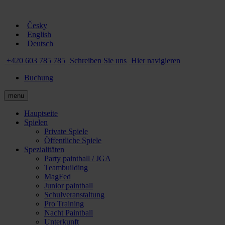
Česky
English
Deutsch
+420 603 785 785
Schreiben Sie uns
Hier navigieren
Buchung
menu
Hauptseite
Spielen
Private Spiele
Öffentliche Spiele
Spezialitäten
Party paintball / JGA
Teambuilding
MagFed
Junior paintball
Schulveranstaltung
Pro Training
Nacht Paintball
Unterkunft