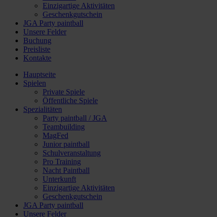
Einzigartige Aktivitäten
Geschenkgutschein
JGA Party paintball
Unsere Felder
Buchung
Preisliste
Kontakte
Hauptseite
Spielen
Private Spiele
Öffentliche Spiele
Spezialitäten
Party paintball / JGA
Teambuilding
MagFed
Junior paintball
Schulveranstaltung
Pro Training
Nacht Paintball
Unterkunft
Einzigartige Aktivitäten
Geschenkgutschein
JGA Party paintball
Unsere Felder