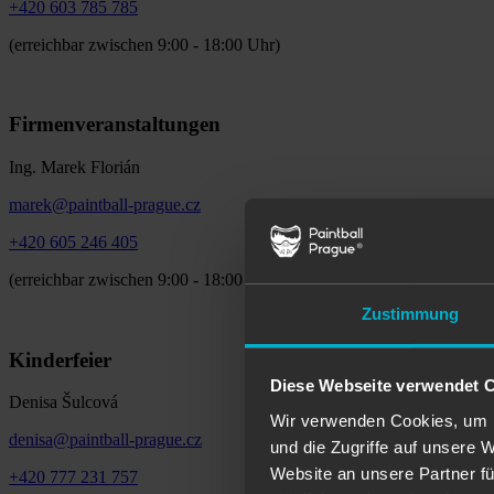
+420 603 785 785
(erreichbar zwischen 9:00 - 18:00 Uhr)
Firmenveranstaltungen
Ing. Marek Florián
marek@paintball-prague.cz
+420 605 246 405
(erreichbar zwischen 9:00 - 18:00 Uhr)
Zustimmung
Kinderfeier
Diese Webseite verwendet 
Denisa Šulcová
Wir verwenden Cookies, um I
denisa@paintball-prague.cz
und die Zugriffe auf unsere 
Website an unsere Partner fü
+420 777 231 757