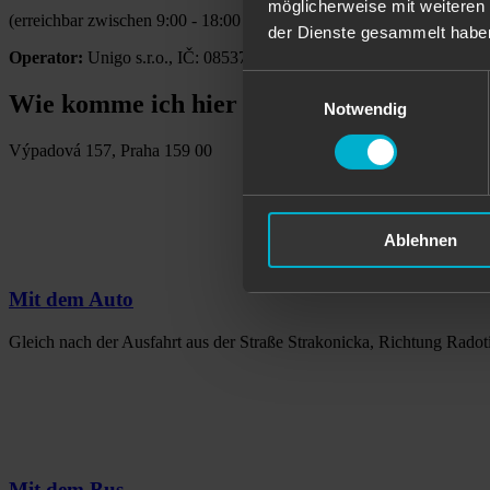
möglicherweise mit weiteren
(erreichbar zwischen 9:00 - 18:00 Uhr)
der Dienste gesammelt habe
Operator:
Unigo s.r.o., IČ: 08537372, DIČ: CZ08537372
Einwilligungsauswahl
Wie komme ich hier hin?
Notwendig
Výpadová 157, Praha 159 00
Ablehnen
Mit dem Auto
Gleich nach der Ausfahrt aus der Straße Strakonicka, Richtung Radot
Mit dem Bus