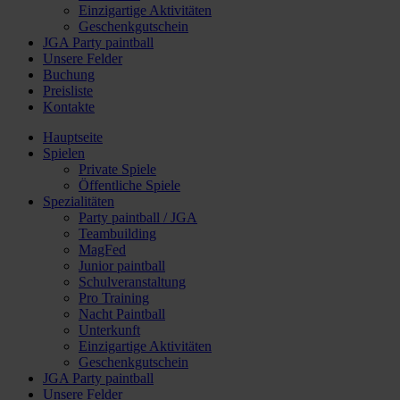
Einzigartige Aktivitäten
Geschenkgutschein
JGA Party paintball
Unsere Felder
Buchung
Preisliste
Kontakte
Hauptseite
Spielen
Private Spiele
Öffentliche Spiele
Spezialitäten
Party paintball / JGA
Teambuilding
MagFed
Junior paintball
Schulveranstaltung
Pro Training
Nacht Paintball
Unterkunft
Einzigartige Aktivitäten
Geschenkgutschein
JGA Party paintball
Unsere Felder