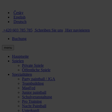
Česky
English
Deutsch
+420 603 785 785
Schreiben Sie uns
Hier navigieren
Buchung
menu
Hauptseite
Spielen
Private Spiele
Öffentliche Spiele
Spezialitäten
Party paintball / JGA
Teambuilding
MagFed
Junior paintball
Schulveranstaltung
Pro Training
Nacht Paintball
Unterkunft