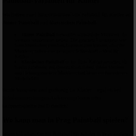
Paintball-Varianten für Kinder
Wir bieten zwei Hauptvarianten von Paintball für Kinder an:
Junior Paintball
und
klassischen Paintball
.
Junior Paintball
verwendet schwächere Markierer, die
weniger schmerzhaft treffen. Die gleichen Farbkugeln wie
beim klassischen Paintball kommen zum Einsatz, aber die
Markierer haben eine geringere Schusskraft – ideal für
Kinder.
Klassischer Paintball
ist für ältere Kinder geeignet, die
bereits Erfahrung mit diesem Sport haben. Diese Variante
nutzt leistungsstärkere Markierer und bietet ein intensiveres
Spielerlebnis.
Beide Varianten sind großartig für Kinder – egal ob bei
Schulveranstaltungen, Geburtstagsfeiern oder
Gruppenspielen mit Freunden.
Wo kann man in Prag Paintball spielen?
Wenn Sie einen Ort für Paintball für Kinder in Prag suchen,