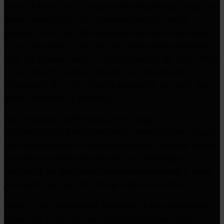
natürlich besonders wichtig. Bei
Paintball Prague
legen wir
großen Wert darauf, dass Kinder während des Spiels
jederzeit sicher sind. Wir verwenden spezielle Ausrüstung,
die so konzipiert ist, dass das Verletzungsrisiko minimiert
wird. Für jüngere Spieler ist Junior Paintball die ideale Wahl
– eine spezielle Paintball-Variante mit schwächerer
Schusskraft, die es den Kindern ermöglicht, das Spiel ohne
große Schmerzen zu genießen.
Auf all unseren Spielfeldern gelten strenge
Sicherheitsmaßnahmen, darunter das verpflichtende Tragen
von Schutzmasken, die Augen und Gesicht schützen. Unsere
Instruktoren erklären den Kindern vor Spielbeginn
ausführlich die Regeln und Sicherheitsanweisungen, damit
jeder weiß, wie man sich richtig verhält und schützt.
Wenn Sie sich für Paintball für Kinder in Prag entscheiden,
können Sie sicher sein, dass Sicherheit bei uns oberste