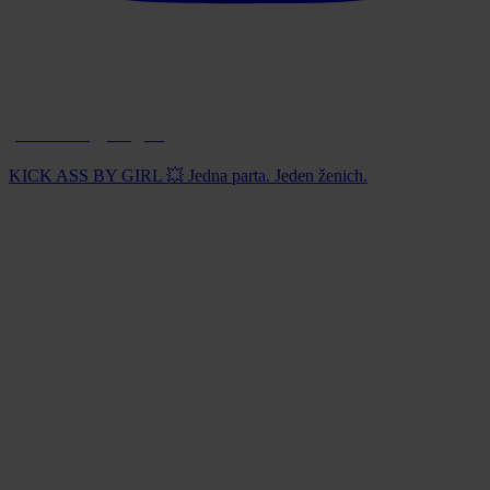
paintball_prague
KICK ASS BY GIRL 💥 Jedna parta. Jeden ženich.