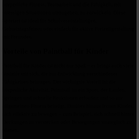
körperliche Fitness, Teamarbeit und die Fähigkeit, mit
stressigen Situationen umzugehen, zu entwickeln. Diese
Sportart ist ideal für Schulveranstaltungen,
Geburtstagsfeiern oder einfach für aktive Freizeitgestaltung
mit Freunden.
Vorteile von Paintball für Kinder
Paintball für Kinder ist nicht nur Spaß – er bringt auch viele
Vorteile mit sich, die zur Entwicklung verschiedener
Fähigkeiten beitragen. Der wichtigste Vorteil ist die
körperliche Aktivität. Paintball ist ein Sport, der Laufen,
Springen und schnelle Reaktionen erfordert und so zur
allgemeinen Fitness beiträgt. Darüber hinaus lernen Kinder,
sich effektiv zu bewegen – zum Beispiel, sich schnell hinter
Deckungen zu verstecken oder Bewegungen strategisch zu
planen.