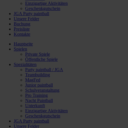
Einzigartige Aktivitäten
Geschenkgutschein
JGA Party paintball
Unsere Felder
Buchung
Preisliste
Kontakte
Hauptseite
Spielen
Private Spiele
Öffentliche Spiele
Spezialitäten
Party paintball / JGA
Teambuilding
MagFed
Junior paintball
Schulveranstaltung
Pro Training
Nacht Paintball
Unterkunft
Einzigartige Aktivitäten
Geschenkgutschein
JGA Party paintball
Unsere Felder