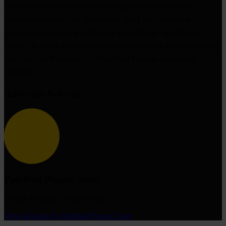
Sicherheitsmaßnahmen und den passenden Paintball-
Varianten können Sie sicher sein, dass Ihre Kinder gut
geschützt sind und gleichzeitig jede Menge Spaß haben.
Wenn Sie Ihren Kindern ein unvergessliches Erlebnis bieten
möchten, ist Paintball bei
Paintball Prague
genau das
Richtige!
Autor des Beitrags
Paintball Prague Team
Großes Paintball-Center in Prag 5.
View all posts by Paintball Prague Team