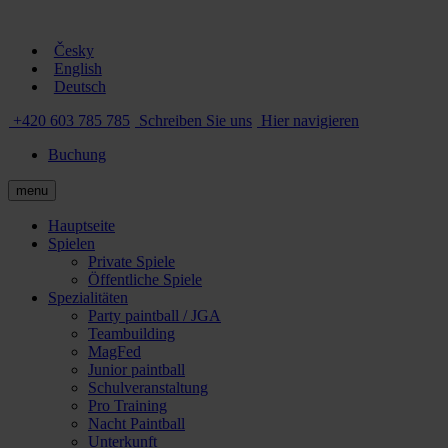
Česky
English
Deutsch
+420 603 785 785
Schreiben Sie uns
Hier navigieren
Buchung
menu
Hauptseite
Spielen
Private Spiele
Öffentliche Spiele
Spezialitäten
Party paintball / JGA
Teambuilding
MagFed
Junior paintball
Schulveranstaltung
Pro Training
Nacht Paintball
Unterkunft