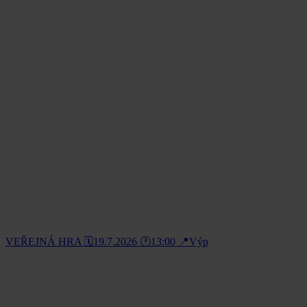
VEŘEJNÁ HRA 🗓️19.7.2026 🕐13:00 📍Výp