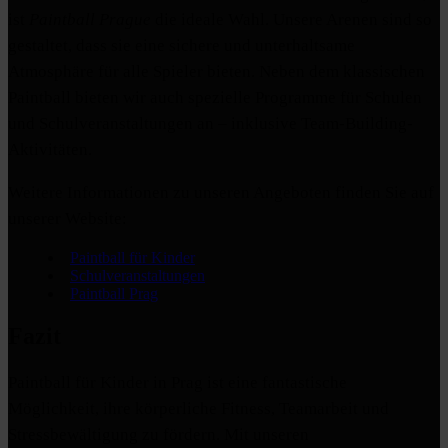
ist
Paintball Prague
die ideale Wahl. Unsere Arenen sind so
gestaltet, dass sie eine sichere und unterhaltsame
Atmosphäre für alle Spieler bieten. Neben dem klassischen
Paintball bieten wir auch spezielle Programme für Schulen
und Schulveranstaltungen an – inklusive Team-Building-
Aktivitäten.
Weitere Informationen zu unseren Angeboten finden Sie auf
unserer Website:
Paintball für Kinder
Schulveranstaltungen
Paintball Prag
Fazit
Paintball für Kinder in Prag ist eine fantastische
Möglichkeit, ihre körperliche Fitness, Teamarbeit und
Stressbewältigung zu fördern. Mit unseren