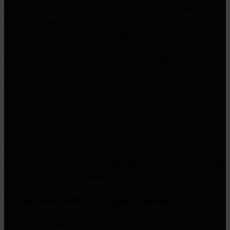
Ein weiterer großer Vorteil ist die Teamarbeit. Paintball ist
ein Teamsport, bei dem Kommunikation und Koordination
zwischen den Spielern im Vordergrund stehen. Kinder lernen
dadurch, wie man zusammenarbeitet, auf andere hört und
gemeinsam Ziele erreicht – eine wichtige Fähigkeit für ihre
soziale Entwicklung und zwischenmenschliche
Beziehungen.
Nicht zuletzt hilft Paintball Kindern dabei, mit stressigen
Situationen umzugehen. In anspruchsvolleren
Spielszenarien müssen sie unter Druck schnell
Entscheidungen treffen. Das ist eine hervorragende
Gelegenheit, ihre Problemlösungsfähigkeiten zu fördern und
auch in stressigen Momenten ruhig zu bleiben.
Sicherheit steht an erster Stelle
Wenn es um Paintball für Kinder geht, ist Sicherheit