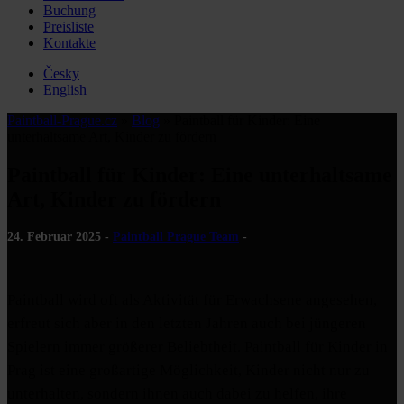
Buchung
Preisliste
Kontakte
Česky
English
Paintball-Prague.cz
»
Blog
»
Paintball für Kinder: Eine
unterhaltsame Art, Kinder zu fördern
Paintball für Kinder: Eine unterhaltsame
Art, Kinder zu fördern
24. Februar 2025 -
Paintball Prague Team
-
Paintball wird oft als Aktivität für Erwachsene angesehen,
erfreut sich aber in den letzten Jahren auch bei jüngeren
Spielern immer größerer Beliebtheit. Paintball für Kinder in
Prag ist eine großartige Möglichkeit, Kinder nicht nur zu
unterhalten, sondern ihnen auch dabei zu helfen, ihre