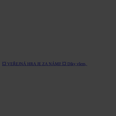
💥 VEŘEJNÁ HRA JE ZA NÁMI! 💥 Díky všem,