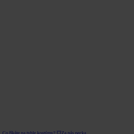
Co říkáte na tyhle kostýmy? 💥Za nás pecka.