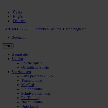
Česky
English
Deutsch
+420 603 785 785
Schreiben Sie uns
Hier navigieren
Buchung
menu
Hauptseite
Spielen
Private Spiele
Öffentliche Spiele
Spezialitäten
Party paintball / JGA
Teambuilding
MagFed
Junior paintball
Schulveranstaltung
Pro Training
Nacht Paintball
Unterkunft