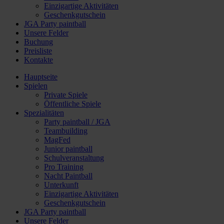
Einzigartige Aktivitäten
Geschenkgutschein
JGA Party paintball
Unsere Felder
Buchung
Preisliste
Kontakte
Hauptseite
Spielen
Private Spiele
Öffentliche Spiele
Spezialitäten
Party paintball / JGA
Teambuilding
MagFed
Junior paintball
Schulveranstaltung
Pro Training
Nacht Paintball
Unterkunft
Einzigartige Aktivitäten
Geschenkgutschein
JGA Party paintball
Unsere Felder