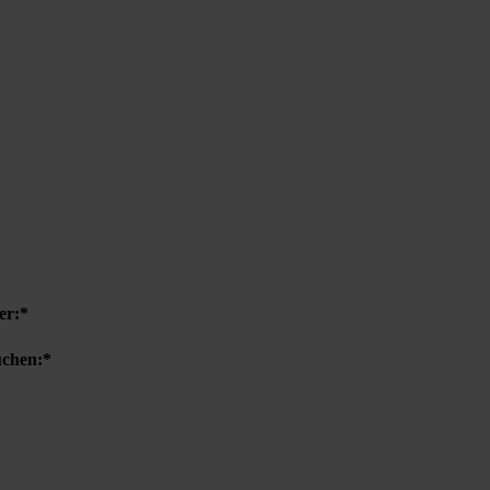
er:*
uchen:*