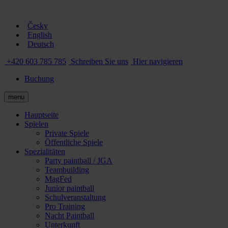
Česky
English
Deutsch
+420 603 785 785
Schreiben Sie uns
Hier navigieren
Buchung
menu
Hauptseite
Spielen
Private Spiele
Öffentliche Spiele
Spezialitäten
Party paintball / JGA
Teambuilding
MagFed
Junior paintball
Schulveranstaltung
Pro Training
Nacht Paintball
Unterkunft