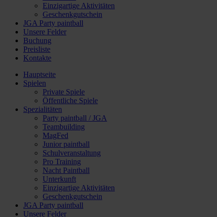
Einzigartige Aktivitäten
Geschenkgutschein
JGA Party paintball
Unsere Felder
Buchung
Preisliste
Kontakte
Hauptseite
Spielen
Private Spiele
Öffentliche Spiele
Spezialitäten
Party paintball / JGA
Teambuilding
MagFed
Junior paintball
Schulveranstaltung
Pro Training
Nacht Paintball
Unterkunft
Einzigartige Aktivitäten
Geschenkgutschein
JGA Party paintball
Unsere Felder